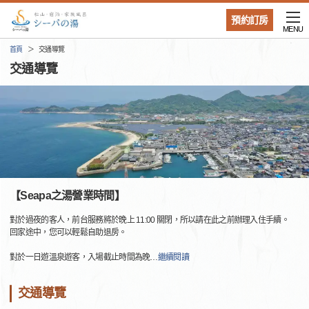
預約訂房
MENU
首頁
交通導覽
交通導覽
【Seapa之湯營業時間】
對於過夜的客人，前台服務將於晚上 11:00 關閉，所以請在此之前辦理入住手續。
回家途中，您可以輕鬆自助退房。
對於一日遊溫泉遊客，入場截止時間為晚
…
繼續閱讀
交通導覽