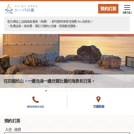
預約訂房
MENU
官方網站上註冊成為會員（免費），即可隨時享受住宿費 5% 的折扣！
・免費註冊，無年費，預訂只需約1分鐘，保證最低價格。
在四國松山，一邊泡澡一邊欣賞壯麗的海景和日落。
089-993-0101
交通路線
預約訂房
入住 - 退房