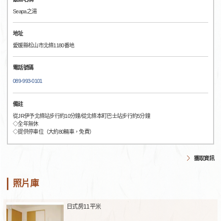
Seapa之湯
地址
愛媛縣松山市北條1180番地
電話號碼
089-993-0101
備註
從JR伊予北條站步行約10分鐘/從北條本町巴士站步行約5分鐘
◇全年無休
◇提供停車位（大約80輛車，免費）
獲取資訊
照片庫
日式房11平米