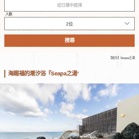
從日曆中選擇
人數
搜尋
【官方】Seapa之湯
海賜福的潮汐浴『Seapa之湯’