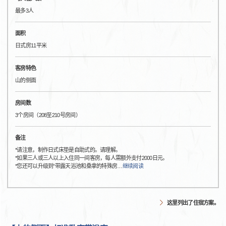
最多3人
面积
日式房11平米
客房特色
山的侧面
房间数
3个房间（208至210号房间）
备注
*请注意，制作日式床垫是自助式的。请理解。
*如果三人或三人以上入住同一间客房，每人需额外支付2000日元。
*您还可以升级到“带露天浴池和桑拿的特殊房
…
继续阅读
这里列出了住宿方案。