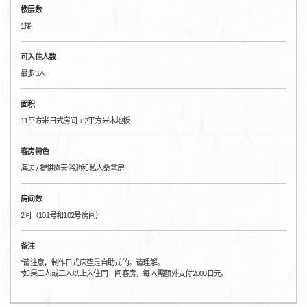
楼层数
1楼
可入住人数
最多3人
面积
11平方米日式房间 + 2平方米木地板
客房特色
海边 / 提供露天浴池和私人桑拿房
房间数
2间（101号和102号房间）
备注
*请注意，制作日式床垫是自助式的。请理解。
*如果三人或三人以上入住同一间客房，每人需额外支付2000日元。