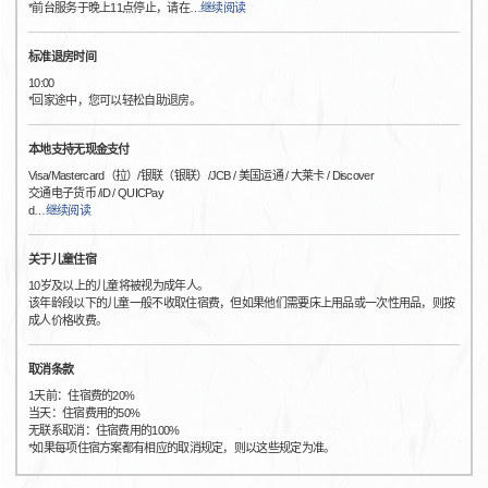
*前台服务于晚上11点停止，请在
…
继续阅读
标准退房时间
10:00
*回家途中，您可以轻松自助退房。
本地支持无现金支付
Visa/Mastercard（拉）/银联（银联）/JCB / 美国运通 / 大莱卡 / Discover
交通电子货币 /iD / QUICPay
d
…
继续阅读
关于儿童住宿
10岁及以上的儿童将被视为成年人。
该年龄段以下的儿童一般不收取住宿费，但如果他们需要床上用品或一次性用品，则按
成人价格收费。
取消条款
1天前：住宿费的20%
当天：住宿费用的50%
无联系取消：住宿费用的100%
*如果每项住宿方案都有相应的取消规定，则以这些规定为准。