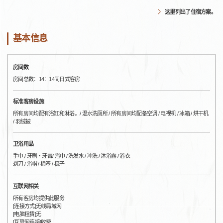
这里列出了住宿方案。
基本信息
房间数
房间总数：14：14间日式客房
标准客房设施
所有房间均配有浴缸和淋浴。/ 温水洗厕所 / 所有房间均配备空调 / 电视机 / 冰箱 / 烘干机
/ 羽绒被
卫浴用品
手巾 / 牙刷・牙膏/ 浴巾 / 洗发水 / 冲洗 / 沐浴露 / 浴衣
剃刀 / 浴帽 / 棉签 / 梳子
互联网相关
所有客房均提供此服务
[连接方式]无线局域网
[电脑租赁]无
[互联网连接]收费