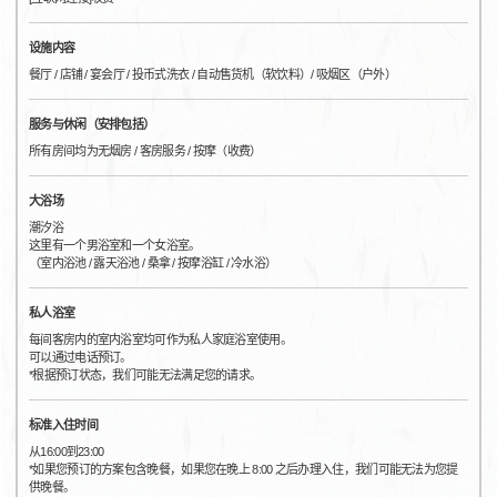
设施内容
餐厅 / 店铺 / 宴会厅 / 投币式洗衣 / 自动售货机（软饮料）/ 吸烟区（户外）
服务与休闲（安排包括）
所有房间均为无烟房 / 客房服务 / 按摩（收费）
大浴场
潮汐浴
这里有一个男浴室和一个女浴室。
（室内浴池 / 露天浴池 / 桑拿 / 按摩浴缸 / 冷水浴）
私人浴室
每间客房内的室内浴室均可作为私人家庭浴室使用。
可以通过电话预订。
*根据预订状态，我们可能无法满足您的请求。
标准入住时间
从16:00到23:00
*如果您预订的方案包含晚餐，如果您在晚上 8:00 之后办理入住，我们可能无法为您提
供晚餐。