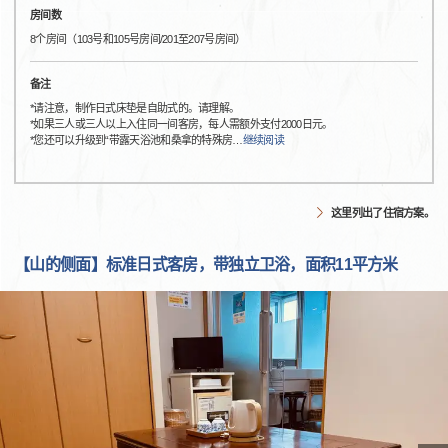
房间数
8个房间（103号和105号房间/201至207号房间）
备注
*请注意，制作日式床垫是自助式的。请理解。
*如果三人或三人以上入住同一间客房，每人需额外支付2000日元。
*您还可以升级到“带露天浴池和桑拿的特殊房
…
继续阅读
这里列出了住宿方案。
【山的侧面】标准日式客房，带独立卫浴，面积11平方米