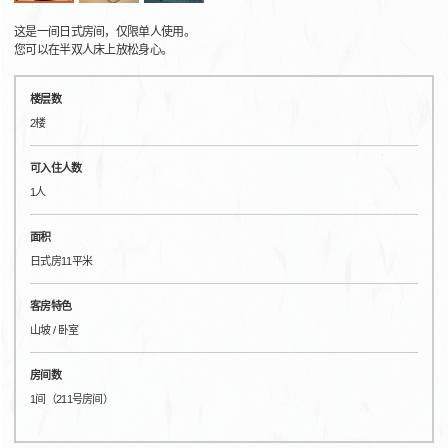
这是一间日式房间，仅限单人使用。
您可以在半双人床上放松身心。
楼层数
2楼
可入住人数
1人
面积
日式房11平米
客房特色
山坡 / 卧室
房间数
1间（211号房间）