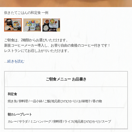
炊きたてごはんの和定食 一例
ご朝食は、2種類からお選びいただけます。
新規コーヒーメーカー導入し、お替り自由の食後のコーヒー付きです！
レストランにてお召し上がりいただけます。
…
続きを読む
ご朝食メニュー お品書き
和定食
焼き魚 / 卵料理 / 一品小鉢 / ご飯(地元産ひのひかり) / お味噌汁 / 香の物
朝カレープレート
カレー / サラダ / ミニハンバーグ / 卵料理 / ライス(地元産ひのひかり) / スープ