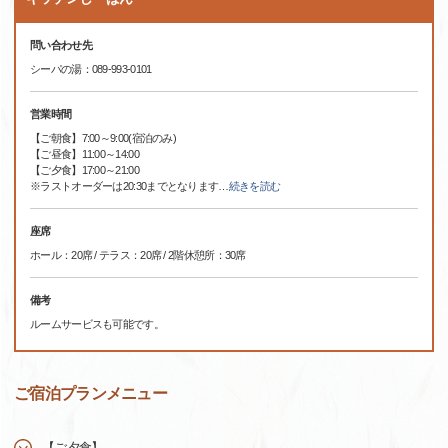
問い合わせ先
シーパの湯：089-993-0101
営業時間
【ご朝食】7:00～9:00(宿泊のみ)
【ご昼食】11:00～14:00
【ご夕食】17:00～21:00
※ラストオーダーは20:30までとなります
…
続きを読む
座席
ホール：20席 / テラス：20席 / 2階休憩所：30席
備考
ルームサービスも可能です。
ご宿泊プランメニュー
【ご夕食】