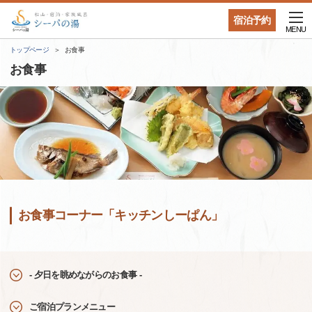
宿泊予約
MENU
トップページ
お食事
お食事
お食事コーナー「キッチンしーぱん」
- 夕日を眺めながらのお食事 -
ご宿泊プランメニュー