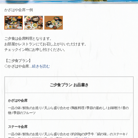
かざはや会席 一例
ご夕食は会席料理となります。
お部屋かレストランにてお召し上がりいただけます。
チェックイン時にお申し付けください。
【ご夕食プラン】
◇かざはや会席
…
続きを読む
ご夕食プラン お品書き
かざはや会席
一品小鉢 / 鮮魚のお造り / 天ぷら盛り合わせ / 陶板料理 / 季節の釜めし / お味噌汁 / 香の
物 / 季節のフルーツ
ステーキ会席
一品小鉢 / 鮮魚のお造り / 天ぷら盛り合わせ / 約200gの伊予牛「絹の味」のステーキ /