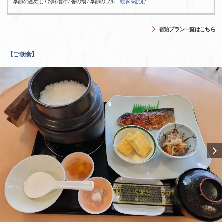
季節の釜めし / お味噌汁 / 香の物 / 季節のフル
…
続きを読む
宿泊プラン一覧はこちら
【ご朝食】